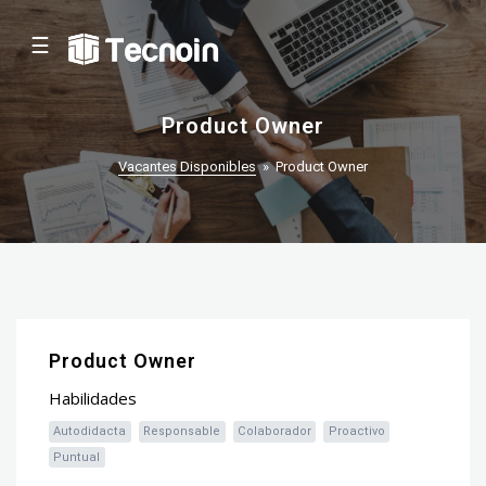
☰
Product Owner
Vacantes Disponibles
»
Product Owner
Product Owner
Habilidades
Autodidacta
Responsable
Colaborador
Proactivo
Puntual