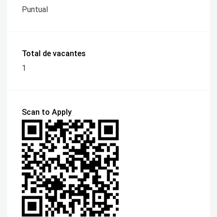
Puntual
Total de vacantes
1
Scan to Apply